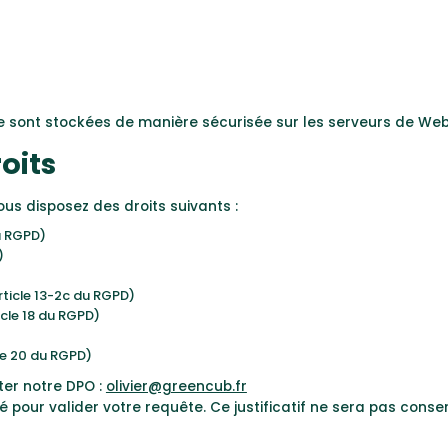
ite sont stockées de manière sécurisée sur les serveurs de Web
roits
us disposez des droits suivants :
u RGPD)
)
ticle 13-2c du RGPD)
icle 18 du RGPD)
le 20 du RGPD)
ter notre DPO :
olivier@greencub.fr
dé pour valider votre requête. Ce justificatif ne sera pas con