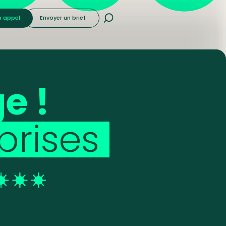
n appel
Envoyer un brief
ge
!
prises