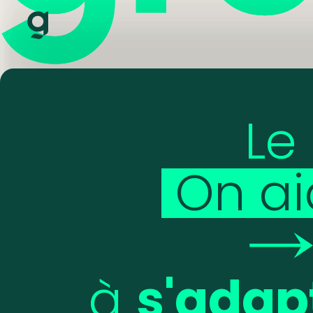
Le
On
a
à
s'adap