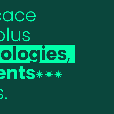
icace
plus
ologies
,
ents
.