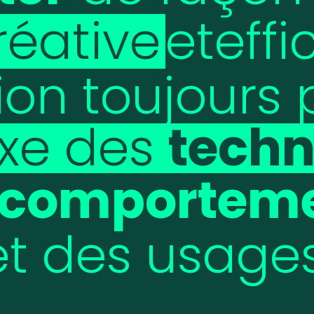
réative
et
eff
tion
toujours
xe
des
techn
comportem
et
des
usages