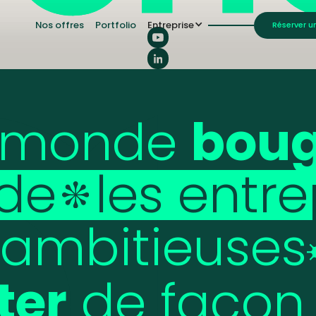
Nos offres
Portfolio
Entreprise
Réserver u
monde
bou
ide
les
entre
ambitieuses
ter
de
façon