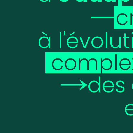
c
à
l'évolu
comple
des